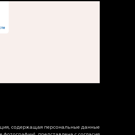
сте
ция, содержащая персональные данные
ле фотографии), представлена с согласия