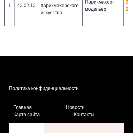
Парикмахер-
20
1
43.02.13
парикмахерского
модельер
20
искусства
Политика конфиденциальности
Главная
Новости
Карта сайта
Контакты