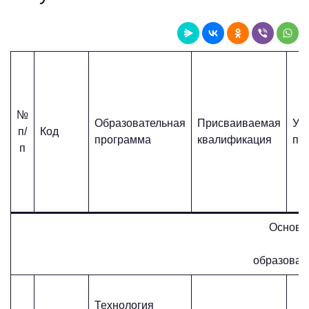
№
Образовательная
Присваиваемая
Уч.
п/
Код
программа
квалификация
пл
п
Основн
образовани
Технология