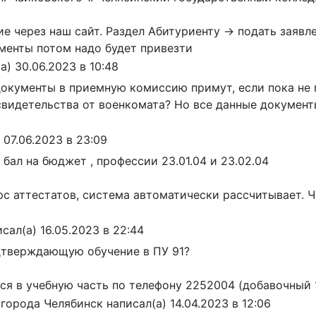
е через наш сайт. Раздел Абитуриенту -> подать заявл
ументы потом надо будет привезти
а)
30.06.2023
в
10:48
окументы в приемную комиссию примут, если пока не 
 свидетельства от военкомата? Но все данные докуме
07.06.2023
в
23:09
бал на бюджет , профессии 23.01.04 и 23.02.04
урс аттестатов, система автоматически рассчитывает. 
исал(а)
16.05.2023
в
22:44
одтверждающую обучение в ПУ 91?
ся в учебную часть по телефону 2252004 (добавочный 
 города
Челябинск
написал(а)
14.04.2023
в
12:06