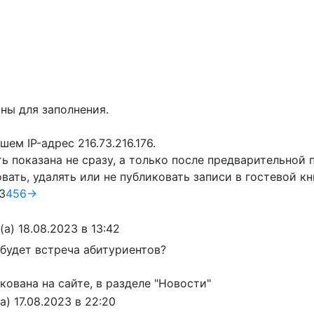
ны для заполнения.
м IP-адрес 216.73.216.176.
ь показана не сразу, а только после предварительной
ать, удалять или не публиковать записи в гостевой кн
3
4
5
6
→
(а)
18.08.2023
в
13:42
 будет встреча абитуриентов?
ована на сайте, в разделе "Новости"
а)
17.08.2023
в
22:20