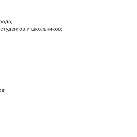
ода; ️
 студентов и школьников;
ов;