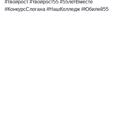
#твойрост #твойрост55 #55летВместе
#КонкурсСлогана #НашКолледж #Юбилей55