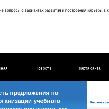
 вопросы о вариантах развития и построения карьеры в качес
вная
Новости
Карта сайта
сть предложения по
рганизации учебного
Решаем вме
роцесса или знаете, как