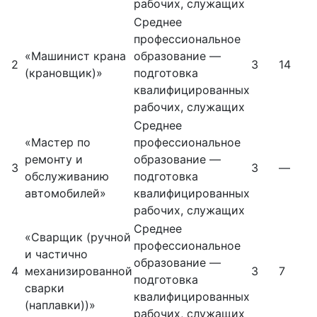
рабочих, служащих
Среднее
профессиональное
«Машинист крана
образование —
2
3
14
(крановщик)»
подготовка
квалифицированных
рабочих, служащих
Среднее
«Мастер по
профессиональное
ремонту и
образование —
3
3
—
обслуживанию
подготовка
автомобилей»
квалифицированных
рабочих, служащих
Среднее
«Сварщик (ручной
профессиональное
и частично
образование —
4
механизированной
3
7
подготовка
сварки
квалифицированных
(наплавки))»
рабочих, служащих