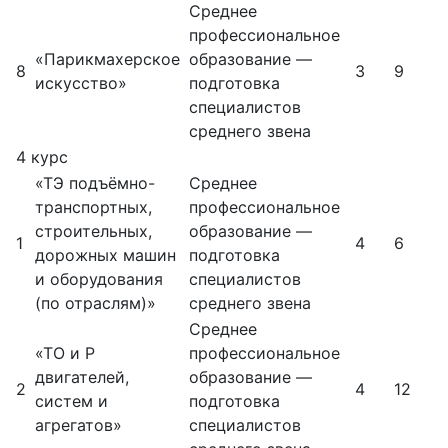
Среднее
профессиональное
«Парикмахерское
образование —
8
3
9
искусство»
подготовка
специалистов
среднего звена
4 курс
«ТЭ подъёмно-
Среднее
транспортных,
профессиональное
строительных,
образование —
1
4
6
дорожных машин
подготовка
и оборудования
специалистов
(по отраслям)»
среднего звена
Среднее
«ТО и Р
профессиональное
двигателей,
образование —
2
4
12
систем и
подготовка
агрегатов»
специалистов