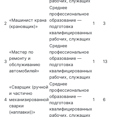
рабочих, служащих
Среднее
профессиональное
«Машинист крана
образование —
2
1
3
(крановщик)»
подготовка
квалифицированных
рабочих, служащих
Среднее
«Мастер по
профессиональное
ремонту и
образование —
3
1
13
обслуживанию
подготовка
автомобилей»
квалифицированных
рабочих, служащих
Среднее
«Сварщик (ручной
профессиональное
и частично
образование —
4
механизированной
1
6
подготовка
сварки
квалифицированных
(наплавки))»
рабочих, служащих