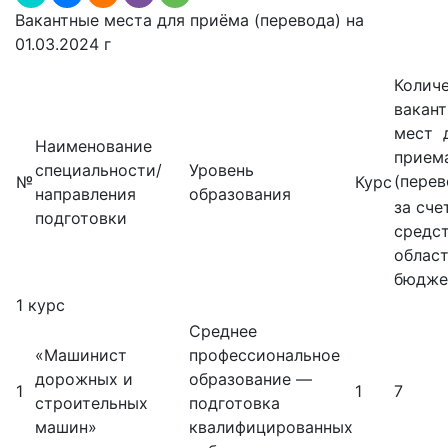
Вакантные места для приёма (перевода) на
01.03.2024 г
Колич
вакан
мест 
Наименование
прием
специальности/
Уровень
(перев
№
Курс
направления
образования
за сче
подготовки
средс
облас
бюдже
1 курс
Среднее
«Машинист
профессиональное
дорожных и
образование —
1
1
7
строительных
подготовка
машин»
квалифицированных