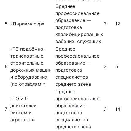
Среднее
профессиональное
образование —
5
«Парикмахер»
3
12
подготовка
квалифицированных
рабочих, служащих
«ТЭ подъёмно-
Среднее
транспортных,
профессиональное
строительных,
образование —
6
3
5
дорожных машин
подготовка
и оборудования
специалистов
(по отраслям)»
среднего звена
Среднее
«ТО и Р
профессиональное
двигателей,
образование —
7
3
14
систем и
подготовка
агрегатов»
специалистов
среднего звена