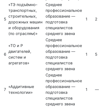
«ТЭ подъёмно-
Среднее
транспортных,
профессиональное
строительных,
образование —
5
1
2
дорожных машин
подготовка
и оборудования
специалистов
(по отраслям)»
среднего звена
Среднее
«ТО и Р
профессиональное
двигателей,
образование —
6
1
5
систем и
подготовка
агрегатов»
специалистов
среднего звена
Среднее
профессиональное
«Аддитивные
образование —
7
1
—
технологии»
подготовка
специалистов
среднего звена