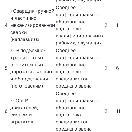
Среднее
«Сварщик (ручной
профессиональное
и частично
образование —
4
механизированной
2
1
подготовка
сварки
квалифицированных
(наплавки))»
рабочих, служащих
«ТЭ подъёмно-
Среднее
транспортных,
профессиональное
строительных,
образование —
5
2
6
дорожных машин
подготовка
и оборудования
специалистов
(по отраслям)»
среднего звена
Среднее
«ТО и Р
профессиональное
двигателей,
образование —
6
2
11
систем и
подготовка
агрегатов»
специалистов
среднего звена